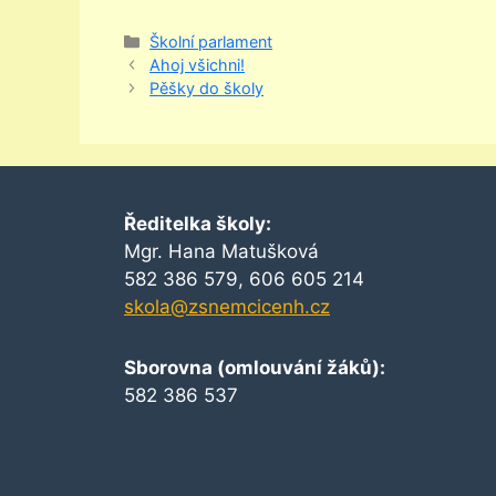
Rubriky
Školní parlament
Ahoj všichni!
Pěšky do školy
Ředitelka školy:
Mgr. Hana Matušková
582 386 579, 606 605 214
skola@zsnemcicenh.cz
Sborovna (omlouvání žáků):
582 386 537