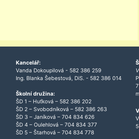
Kancelář:
Š
Vanda Dokoupilová - 582 386 259
V
Ing. Blanka Šebestová, DiS. - 582 386 014
P
7
Školní družina:
m
ŠD 1 – Huťková – 582 386 202
ŠD 2 – Svobodníková – 582 386 263
V
ŠD 3 – Janíková – 704 834 626
V
ŠD 4 – Oulehlová – 704 834 377
5
ŠD 5 – Štarhová – 704 834 778