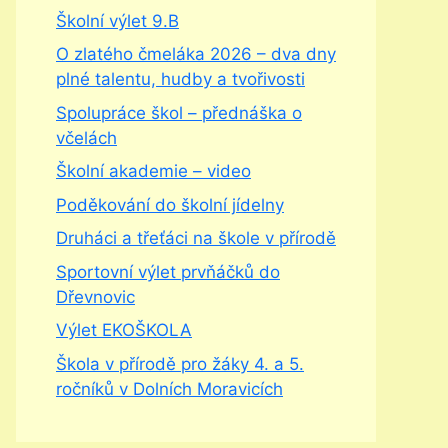
Školní výlet 9.B
O zlatého čmeláka 2026 – dva dny
plné talentu, hudby a tvořivosti
Spolupráce škol – přednáška o
včelách
Školní akademie – video
Poděkování do školní jídelny
Druháci a třeťáci na škole v přírodě
Sportovní výlet prvňáčků do
Dřevnovic
Výlet EKOŠKOLA
Škola v přírodě pro žáky 4. a 5.
ročníků v Dolních Moravicích