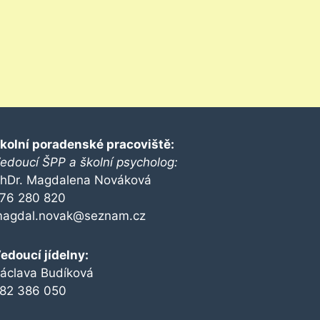
kolní poradenské pracoviště:
edoucí ŠPP a školní psycholog:
hDr. Magdalena Nováková
76 280 820
agdal.novak@seznam.cz
edoucí jídelny:
áclava Budíková
82 386 050