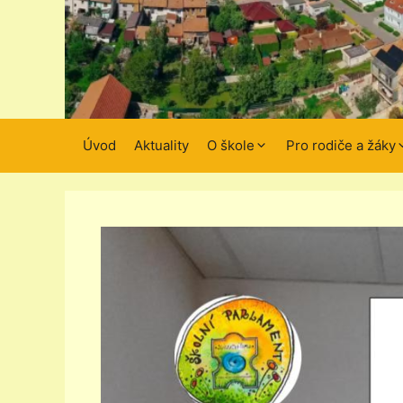
Úvod
Aktuality
O škole
Pro rodiče a žáky