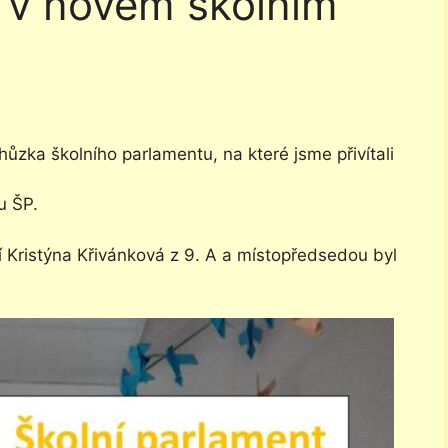
t v novém školním
hůzka školního parlamentu, na které jsme přivítali
u ŠP.
ní Kristýna Křivánková z 9. A a místopředsedou byl