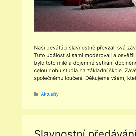
Naši deváťáci slavnostně převzali svá zá
Tuto událost si sami moderovali a osvěžil
bylo toto milé a dojemné setkání doplněn
celou dobu studia na základní škole. Závěr
společnému loučení. Děkujeme všem, kteří
Rubriky
Aktuality
Slavnostní předáván