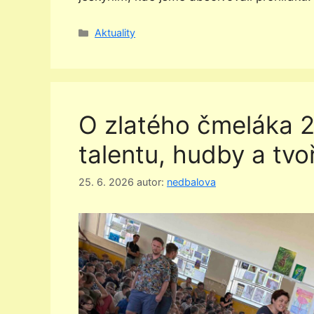
Rubriky
Aktuality
O zlatého čmeláka 2
talentu, hudby a tvoř
25. 6. 2026
autor:
nedbalova