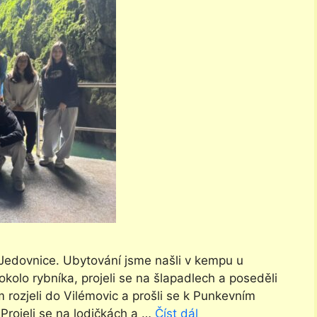
o Jedovnice. Ubytování jsme našli v kempu u
okolo rybníka, projeli se na šlapadlech a poseděli
rozjeli do Vilémovic a prošli se k Punkevním
 Projeli se na lodičkách a …
Číst dál