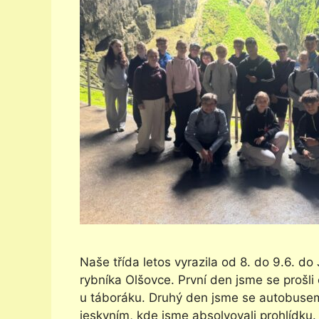
Naše třída letos vyrazila od 8. do 9.6. d
rybníka Olšovce. První den jsme se prošli 
u táboráku. Druhý den jsme se autobusem 
jeskyním, kde jsme absolvovali prohlídku.