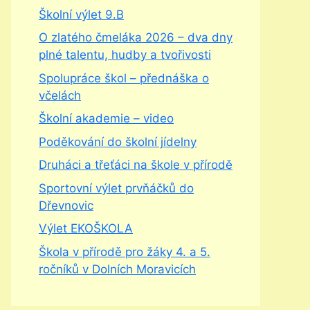
Školní výlet 9.B
O zlatého čmeláka 2026 – dva dny
plné talentu, hudby a tvořivosti
Spolupráce škol – přednáška o
včelách
Školní akademie – video
Poděkování do školní jídelny
Druháci a třeťáci na škole v přírodě
Sportovní výlet prvňáčků do
Dřevnovic
Výlet EKOŠKOLA
Škola v přírodě pro žáky 4. a 5.
ročníků v Dolních Moravicích