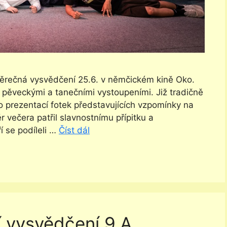
věrečná vysvědčení 25.6. v němčickém kině Oko.
i pěveckými a tanečními vystoupeními. Již tradičně
o prezentací fotek představujících vzpomínky na
 večera patřil slavnostnímu přípitku a
 se podíleli …
Číst dál
í vysvědčení 9.A