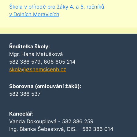
Škola v přírodě pro žáky 4. a 5. ročníků
v Dolních Moravicích
Ředitelka školy:
Mgr. Hana Matušková
582 386 579, 606 605 214
skola@zsnemcicenh.cz
Sborovna (omlouvání žáků):
582 386 537
Kancelář:
Vanda Dokoupilová - 582 386 259
Ing. Blanka Šebestová, DiS. - 582 386 014