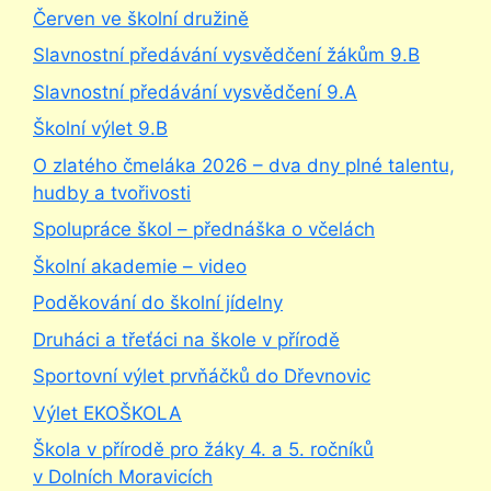
Červen ve školní družině
Slavnostní předávání vysvědčení žákům 9.B
Slavnostní předávání vysvědčení 9.A
Školní výlet 9.B
O zlatého čmeláka 2026 – dva dny plné talentu,
hudby a tvořivosti
Spolupráce škol – přednáška o včelách
Školní akademie – video
Poděkování do školní jídelny
Druháci a třeťáci na škole v přírodě
Sportovní výlet prvňáčků do Dřevnovic
Výlet EKOŠKOLA
Škola v přírodě pro žáky 4. a 5. ročníků
v Dolních Moravicích