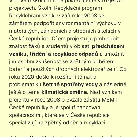
V novém školním roce pokračujeme v rozjetých
projektech. Školní Recyklační program
Recyklohraní vznikl v září roku 2008 se
záměrem podpořit environmentální výchovu v
mateřských, základních a středních školách v
České republice. Cílem projektu je prohloubit
znalost žáků a studentů v oblasti
předcházení
vzniku
,
třídění a recyklace odpadů
a umožnit
jim osobní zkušenost se zpětným odběrem
baterií a použitých drobných elektrozařízení. Od
roku 2020 došlo k rozšíření témat o
problematiku
šetrné spotřeby vody
a následně
ještě o téma
klimatická změna
. Nad vznikem
projektu v roce 2008 převzalo záštitu MŠMT
České republiky a je spolufinancován
společnostmi, které se v České republice
specializují na zpětný odběr a recyklaci.