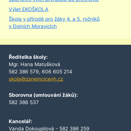
Výlet EKOŠKOLA
Škola v přírodě pro žáky 4. a 5. ročníků
v Dolních Moravicích
Ředitelka školy:
Mgr. Hana Matušková
582 386 579, 606 605 214
skola@zsnemcicenh.cz
Sborovna (omlouvání žáků):
582 386 537
Kancelář:
Vanda Dokoupilová - 582 386 259