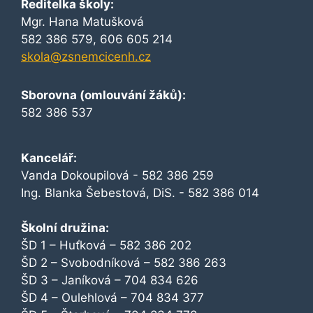
Ředitelka školy:
Mgr. Hana Matušková
582 386 579, 606 605 214
skola@zsnemcicenh.cz
Sborovna (omlouvání žáků):
582 386 537
Kancelář:
Vanda Dokoupilová - 582 386 259
Ing. Blanka Šebestová, DiS. - 582 386 014
Školní družina:
ŠD 1 – Huťková – 582 386 202
ŠD 2 – Svobodníková – 582 386 263
ŠD 3 – Janíková – 704 834 626
ŠD 4 – Oulehlová – 704 834 377