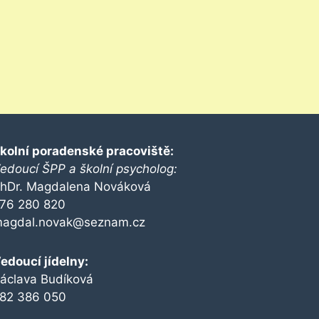
kolní poradenské pracoviště:
edoucí ŠPP a školní psycholog:
hDr. Magdalena Nováková
76 280 820
agdal.novak@seznam.cz
edoucí jídelny:
áclava Budíková
82 386 050