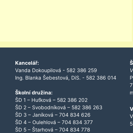
Kancelář:
Š
Vanda Dokoupilová - 582 386 259
V
Ing. Blanka Šebestová, DiS. - 582 386 014
P
7
Školní družina:
m
ŠD 1 – Huťková – 582 386 202
ŠD 2 – Svobodníková – 582 386 263
V
ŠD 3 – Janíková – 704 834 626
V
ŠD 4 – Oulehlová – 704 834 377
5
ŠD 5 – Štarhová – 704 834 778