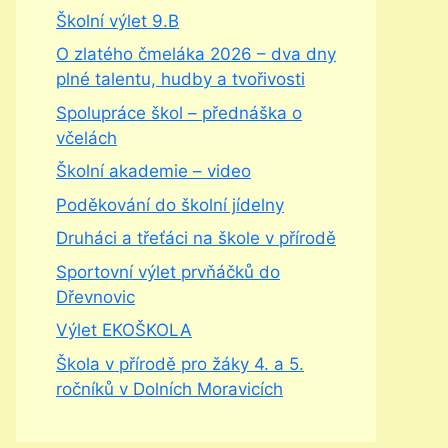
Školní výlet 9.B
O zlatého čmeláka 2026 – dva dny
plné talentu, hudby a tvořivosti
Spolupráce škol – přednáška o
včelách
Školní akademie – video
Poděkování do školní jídelny
Druháci a třeťáci na škole v přírodě
Sportovní výlet prvňáčků do
Dřevnovic
Výlet EKOŠKOLA
Škola v přírodě pro žáky 4. a 5.
ročníků v Dolních Moravicích