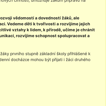
mových činností; umožňuje žákům přípravu na
ozvoji vědomostí a dovedností žáků, ale
ci. Vedeme děti k tvořivosti a rozvíjíme jejich
tlivé vztahy k lidem, k přírodě, učíme je chránit
unikaci, rozvíjíme schopnost spolupracovat a
žáky prvního stupně základní školy přihlášené k
denní docházce mohou být přijati i žáci druhého