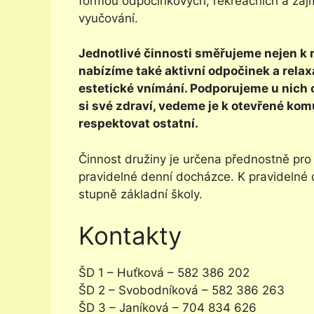
formou odpočinkových, rekreačních a záj
vyučování.
Jednotlivé činnosti směřujeme nejen k r
nabízíme také aktivní odpočinek a relaxa
estetické vnímání. Podporujeme u nich ci
si své zdraví, vedeme je k otevřené kom
respektovat ostatní.
Činnost družiny je určena přednostně pro 
pravidelné denní docházce. K pravidelné 
stupně základní školy.
Kontakty
ŠD 1 – Huťková – 582 386 202
ŠD 2 – Svobodníková – 582 386 263
ŠD 3 – Janíková – 704 834 626