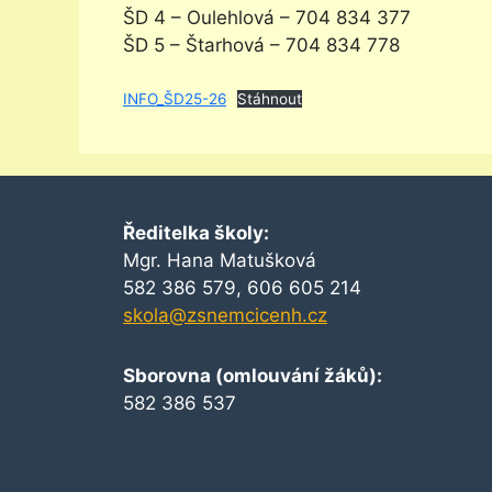
ŠD 4 – Oulehlová – 704 834 377
ŠD 5 – Štarhová – 704 834 778
INFO_ŠD25-26
Stáhnout
Ředitelka školy:
Mgr. Hana Matušková
582 386 579, 606 605 214
skola@zsnemcicenh.cz
Sborovna (omlouvání žáků):
582 386 537