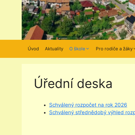
Úvod
Aktuality
O škole
Pro rodiče a žáky
Úřední deska
Schválený rozpočet na rok 2026
Schválený střednědobý výhled roz