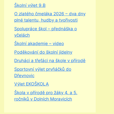
Školní výlet 9.B
O zlatého čmeláka 2026 – dva dny
plné talentu, hudby a tvořivosti
Spolupráce škol – přednáška o
včelách
Školní akademie – video
Poděkování do školní jídelny
Druháci a třeťáci na škole v přírodě
Sportovní výlet prvňáčků do
Dřevnovic
Výlet EKOŠKOLA
Škola v přírodě pro žáky 4. a 5.
ročníků v Dolních Moravicích