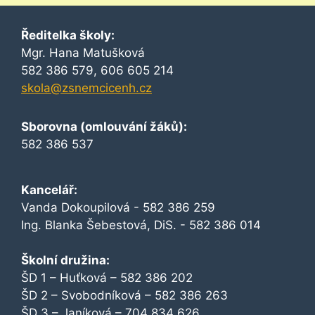
Ředitelka školy:
Mgr. Hana Matušková
582 386 579, 606 605 214
skola@zsnemcicenh.cz
Sborovna (omlouvání žáků):
582 386 537
Kancelář:
Vanda Dokoupilová - 582 386 259
Ing. Blanka Šebestová, DiS. - 582 386 014
Školní družina:
ŠD 1 – Huťková – 582 386 202
ŠD 2 – Svobodníková – 582 386 263
ŠD 3 – Janíková – 704 834 626