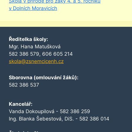
Škola v přírodě pro žáky 4. a 5. ročníků
v Dolních Moravicích
Ředitelka školy:
Mgr. Hana Matušková
582 386 579, 606 605 214
skola@zsnemcicenh.cz
Sborovna (omlouvání žáků):
582 386 537
Kancelář:
Vanda Dokoupilová - 582 386 259
Ing. Blanka Šebestová, DiS. - 582 386 014