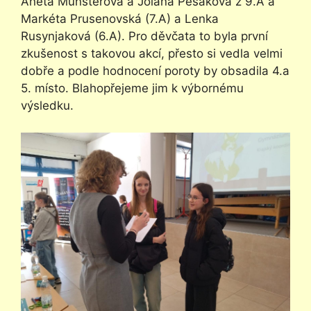
Aneta Münsterová a Jolana Pešáková z 9.A a
Markéta Prusenovská (7.A) a Lenka
Rusynjaková (6.A). Pro děvčata to byla první
zkušenost s takovou akcí, přesto si vedla velmi
dobře a podle hodnocení poroty by obsadila 4.a
5. místo. Blahopřejeme jim k výbornému
výsledku.