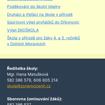
Poděkování do školní jídelny
Druháci a třeťáci na škole v přírodě
Sportovní výlet prvňáčků do Dřevnovic
Výlet EKOŠKOLA
Škola v přírodě pro žáky 4. a 5. ročníků
v Dolních Moravicích
Ředitelka školy:
Mgr. Hana Matušková
582 386 579, 606 605 214
skola@zsnemcicenh.cz
Sborovna (omlouvání žáků):
582 386 537