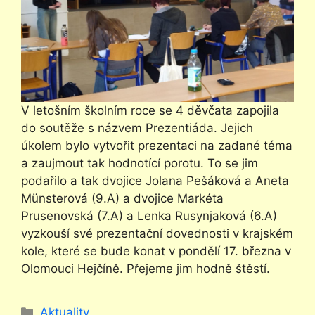
V letošním školním roce se 4 děvčata zapojila
do soutěže s názvem Prezentiáda. Jejich
úkolem bylo vytvořit prezentaci na zadané téma
a zaujmout tak hodnotící porotu. To se jim
podařilo a tak dvojice Jolana Pešáková a Aneta
Münsterová (9.A) a dvojice Markéta
Prusenovská (7.A) a Lenka Rusynjaková (6.A)
vyzkouší své prezentační dovednosti v krajském
kole, které se bude konat v pondělí 17. března v
Olomouci Hejčíně. Přejeme jim hodně štěstí.
Rubriky
Aktuality