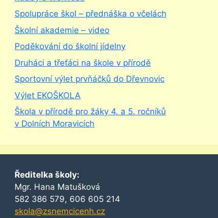
Spolupráce škol – přednáška o včelách
Školní akademie – video
Poděkování do školní jídelny
Druháci a třeťáci na škole v přírodě
Sportovní výlet prvňáčků do Dřevnovic
Výlet EKOŠKOLA
Škola v přírodě pro žáky 4. a 5. ročníků
v Dolních Moravicích
Ředitelka školy:
Mgr. Hana Matušková
582 386 579, 606 605 214
skola@zsnemcicenh.cz