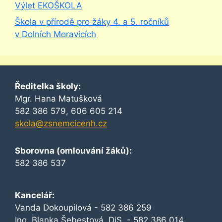
Výlet EKOŠKOLA
Škola v přírodě pro žáky 4. a 5. ročníků
v Dolních Moravicích
Ředitelka školy:
Mgr. Hana Matušková
582 386 579, 606 605 214
skola@zsnemcicenh.cz
Sborovna (omlouvání žáků):
582 386 537
Kancelář:
Vanda Dokoupilová - 582 386 259
Ing. Blanka Šebestová, DiS. - 582 386 014