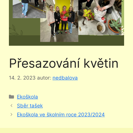
Přesazování květin
14. 2. 2023
autor:
nedbalova
Rubriky
Ekoškola
Sběr tašek
Ekoškola ve školním roce 2023/2024