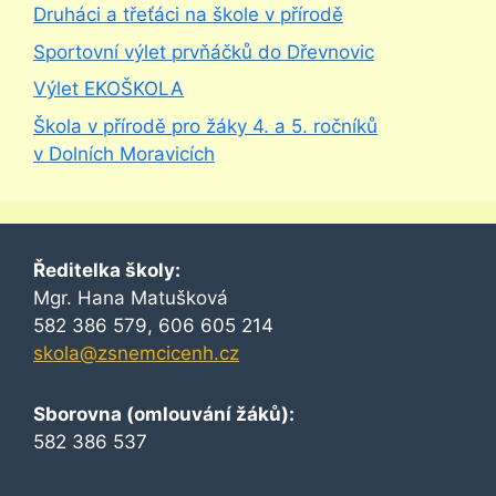
Druháci a třeťáci na škole v přírodě
Sportovní výlet prvňáčků do Dřevnovic
Výlet EKOŠKOLA
Škola v přírodě pro žáky 4. a 5. ročníků
v Dolních Moravicích
Ředitelka školy:
Mgr. Hana Matušková
582 386 579, 606 605 214
skola@zsnemcicenh.cz
Sborovna (omlouvání žáků):
582 386 537