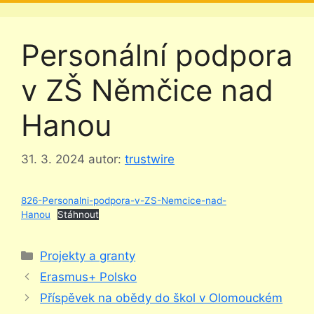
Personální podpora
v ZŠ Němčice nad
Hanou
31. 3. 2024
autor:
trustwire
826-Personalni-podpora-v-ZS-Nemcice-nad-
Hanou
Stáhnout
Rubriky
Projekty a granty
Erasmus+ Polsko
Příspěvek na obědy do škol v Olomouckém