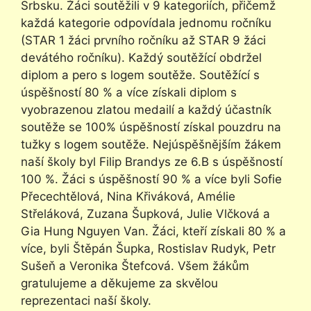
Srbsku. Žáci soutěžili v 9 kategoriích, přičemž
každá kategorie odpovídala jednomu ročníku
(STAR 1 žáci prvního ročníku až STAR 9 žáci
devátého ročníku). Každý soutěžící obdržel
diplom a pero s logem soutěže. Soutěžící s
úspěšností 80 % a více získali diplom s
vyobrazenou zlatou medailí a každý účastník
soutěže se 100% úspěšností získal pouzdru na
tužky s logem soutěže. Nejúspěšnějším žákem
naší školy byl Filip Brandys ze 6.B s úspěšností
100 %. Žáci s úspěšností 90 % a více byli Sofie
Přecechtělová, Nina Křiváková, Amélie
Střeláková, Zuzana Šupková, Julie Vlčková a
Gia Hung Nguyen Van. Žáci, kteří získali 80 % a
více, byli Štěpán Šupka, Rostislav Rudyk, Petr
Sušeň a Veronika Štefcová. Všem žákům
gratulujeme a děkujeme za skvělou
reprezentaci naší školy.