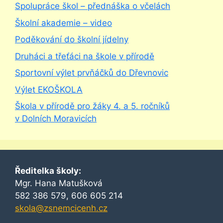
Spolupráce škol – přednáška o včelách
Školní akademie – video
Poděkování do školní jídelny
Druháci a třeťáci na škole v přírodě
Sportovní výlet prvňáčků do Dřevnovic
Výlet EKOŠKOLA
Škola v přírodě pro žáky 4. a 5. ročníků
v Dolních Moravicích
Ředitelka školy:
Mgr. Hana Matušková
582 386 579, 606 605 214
skola@zsnemcicenh.cz