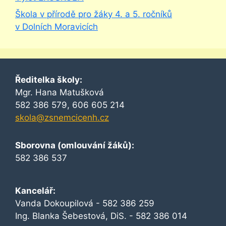
Škola v přírodě pro žáky 4. a 5. ročníků
v Dolních Moravicích
Ředitelka školy:
Mgr. Hana Matušková
582 386 579, 606 605 214
skola@zsnemcicenh.cz
Sborovna (omlouvání žáků):
582 386 537
Kancelář:
Vanda Dokoupilová - 582 386 259
Ing. Blanka Šebestová, DiS. - 582 386 014