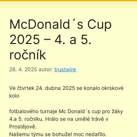
McDonald´s Cup
2025 – 4. a 5.
ročník
28. 4. 2025
autor:
trustwire
Ve čtvrtek 24. dubna 2025 se konalo okrskové
kolo
fotbalového turnaje Mc Donald´s cup pro žáky
4.a 5. ročníku. Hrálo se na umělé trávě v
Prostějově.
Našemu týmu se bohužel moc nedařilo.