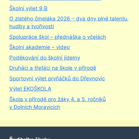
Školní výlet 9.B
O zlatého čmeláka 2026 – dva dny plné talentu,
hudby a tvořivosti
Spolupráce škol – přednáška o včelách
Školní akademie – video
Poděkování do školní jídelny
Druháci a třeťáci na škole v přírodě
Sportovní výlet prvňáčků do Dřevnovic
Výlet EKOŠKOLA
Škola v přírodě pro žáky 4. a 5. ročníků
v Dolních Moravicích