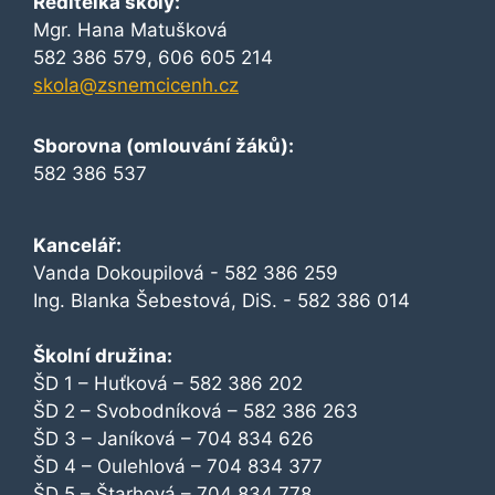
Ředitelka školy:
Mgr. Hana Matušková
582 386 579, 606 605 214
skola@zsnemcicenh.cz
Sborovna (omlouvání žáků):
582 386 537
Kancelář:
Vanda Dokoupilová - 582 386 259
Ing. Blanka Šebestová, DiS. - 582 386 014
Školní družina:
ŠD 1 – Huťková – 582 386 202
ŠD 2 – Svobodníková – 582 386 263
ŠD 3 – Janíková – 704 834 626
ŠD 4 – Oulehlová – 704 834 377
ŠD 5 – Štarhová – 704 834 778