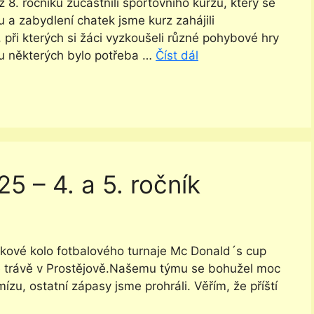
ž 8. ročníku zúčastnili sportovního kurzu, který se
 a zabydlení chatek jsme kurz zahájili
 při kterých si žáci vyzkoušeli různé pohybové hry
a u některých bylo potřeba …
Číst dál
 – 4. a 5. ročník
skové kolo fotbalového turnaje Mc Donald´s cup
lé trávě v Prostějově.Našemu týmu se bohužel moc
ízu, ostatní zápasy jsme prohráli. Věřím, že příští