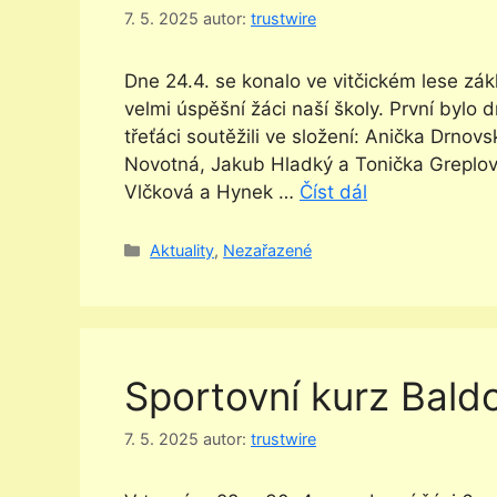
7. 5. 2025
autor:
trustwire
Dne 24.4. se konalo ve vitčickém lese zákl
velmi úspěšní žáci naší školy. První bylo
třeťáci soutěžili ve složení: Anička Drnovs
Novotná, Jakub Hladký a Tonička Greplová
Vlčková a Hynek …
Číst dál
Rubriky
Aktuality
,
Nezařazené
Sportovní kurz Bald
7. 5. 2025
autor:
trustwire