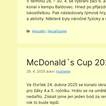
V termínu 28. – 30. 4. se vybraní žáci 6. a
konal v kempu Baldovec. Hned po příjezdu
lukostřelbou. Pak následovaly týmové hry,
a aktivity. Některé byly náročné fyzicky 
Rubriky
Aktuality
,
Nezařazené
McDonald´s Cup 2025
28. 4. 2025
autor:
trustwire
Ve čtvrtek 24. dubna 2025 se konalo okr
pro žáky 4.a 5. ročníku. Hrálo se na umě
nedařilo. Získali jsme jen jeden bod za rem
rok to bude lepší.