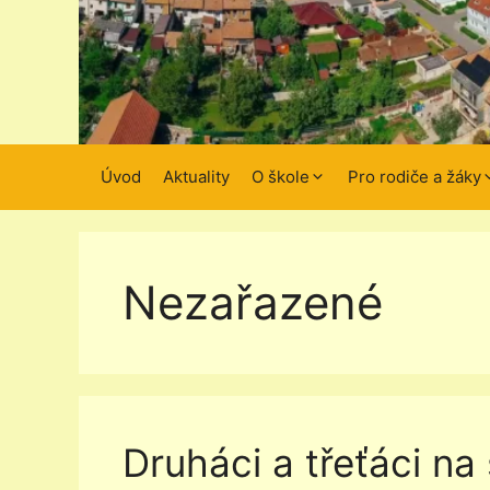
Úvod
Aktuality
O škole
Pro rodiče a žáky
Nezařazené
Druháci a třeťáci na 