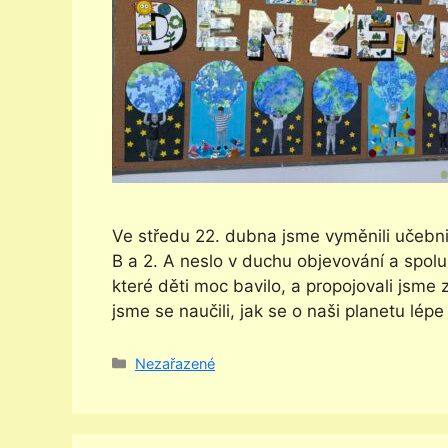
Ve středu 22. dubna jsme vyměnili učebnic
B a 2. A neslo v duchu objevování a spol
které děti moc bavilo, a propojovali jsme 
jsme se naučili, jak se o naši planetu lépe 
Rubriky
Nezařazené