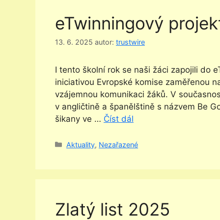
eTwinningový projek
13. 6. 2025
autor:
trustwire
I tento školní rok se naši žáci zapojili 
iniciativou Evropské komise zaměřenou na
vzájemnou komunikaci žáků. V současnosti
v angličtině a španělštině s názvem Be G
šikany ve …
Číst dál
Rubriky
Aktuality
,
Nezařazené
Zlatý list 2025