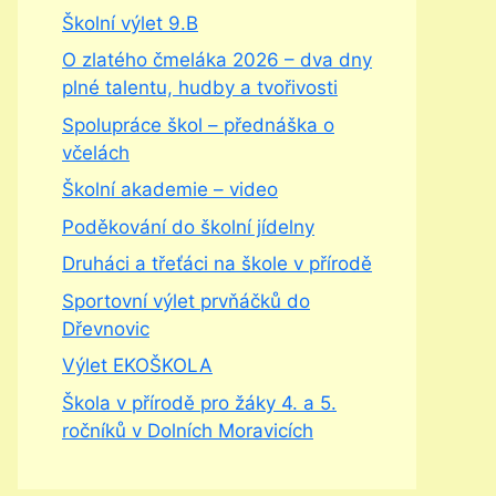
Školní výlet 9.B
O zlatého čmeláka 2026 – dva dny
plné talentu, hudby a tvořivosti
Spolupráce škol – přednáška o
včelách
Školní akademie – video
Poděkování do školní jídelny
Druháci a třeťáci na škole v přírodě
Sportovní výlet prvňáčků do
Dřevnovic
Výlet EKOŠKOLA
Škola v přírodě pro žáky 4. a 5.
ročníků v Dolních Moravicích