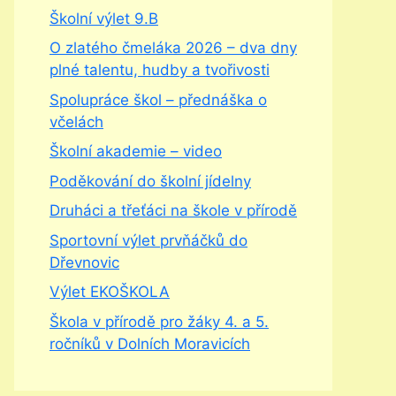
Školní výlet 9.B
O zlatého čmeláka 2026 – dva dny
plné talentu, hudby a tvořivosti
Spolupráce škol – přednáška o
včelách
Školní akademie – video
Poděkování do školní jídelny
Druháci a třeťáci na škole v přírodě
Sportovní výlet prvňáčků do
Dřevnovic
Výlet EKOŠKOLA
Škola v přírodě pro žáky 4. a 5.
ročníků v Dolních Moravicích