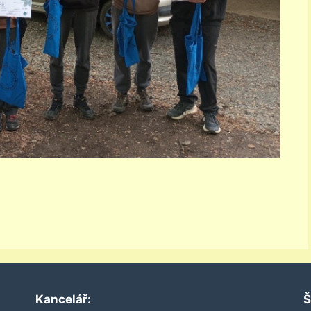
Kancelář:
Š