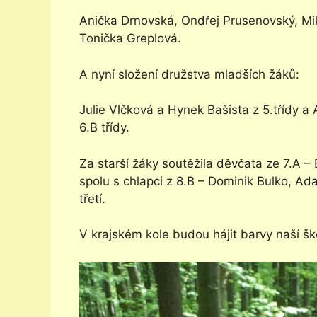
Anička Drnovská, Ondřej Prusenovský, Mik
Tonička Greplová.
A nyní složení družstva mladších žáků:
Julie Vlčková a Hynek Bašista z 5.třídy a
6.B třídy.
Za starší žáky soutěžila děvčata ze 7.A –
spolu s chlapci z 8.B – Dominik Bulko, Ad
třetí.
V krajském kole budou hájit barvy naší šk