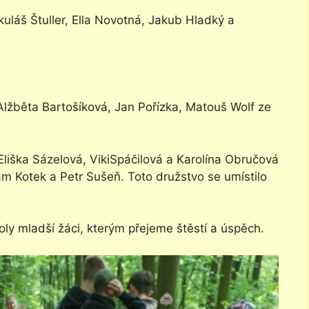
uláš Štuller, Ella Novotná, Jakub Hladký a
 Alžběta Bartošíková, Jan Pořízka, Matouš Wolf ze
 Eliška Sázelová, VikiSpáčilová a Karolína Obručová
am Kotek a Petr Sušeň. Toto družstvo se umístilo
oly mladší žáci, kterým přejeme štěstí a úspěch.