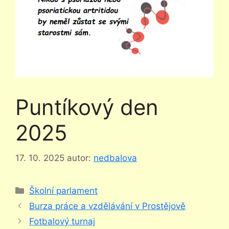
Puntíkový den
2025
17. 10. 2025
autor:
nedbalova
Rubriky
Školní parlament
Burza práce a vzdělávání v Prostějově
Fotbalový turnaj