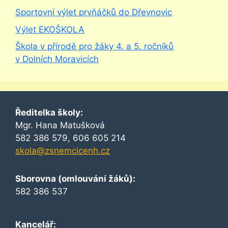
Sportovní výlet prvňáčků do Dřevnovic
Výlet EKOŠKOLA
Škola v přírodě pro žáky 4. a 5. ročníků
v Dolních Moravicích
Ředitelka školy:
Mgr. Hana Matušková
582 386 579, 606 605 214
skola@zsnemcicenh.cz
Sborovna (omlouvání žáků):
582 386 537
Kancelář: