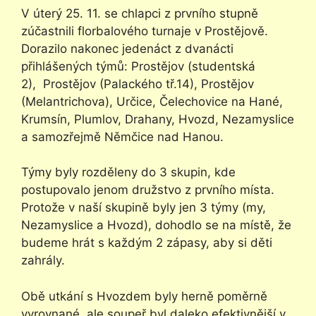
V úterý 25. 11. se chlapci z prvního stupně
zúčastnili florbalového turnaje v Prostějově.
Dorazilo nakonec jedenáct z dvanácti
přihlášených týmů: Prostějov (studentská
2), Prostějov (Palackého tř.14), Prostějov
(Melantrichova), Určice, Čelechovice na Hané,
Krumsín, Plumlov, Drahany, Hvozd, Nezamyslice
a samozřejmě Němčice nad Hanou.
Týmy byly rozděleny do 3 skupin, kde
postupovalo jenom družstvo z prvního místa.
Protože v naší skupině byly jen 3 týmy (my,
Nezamyslice a Hvozd), dohodlo se na místě, že
budeme hrát s každým 2 zápasy, aby si děti
zahrály.
Obě utkání s Hvozdem byly herně poměrně
vyrovnané, ale soupeř byl daleko efektivnější v