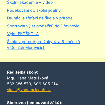
Školní akademie – video
Poděkování do školní jídelny
Druháci a třeťáci na škole v přírodě
Sportovní výlet prvňáčků do Dřevnovic
Výlet EKOŠKOLA
Škola v přírodě pro žáky 4. a 5. ročníků
v Dolních Moravicích
Ředitelka školy:
Mgr. Hana Matušková
582 386 579, 606 605 214
skola@zsnemcicenh.cz
Sborovna (omlouvání žáků):