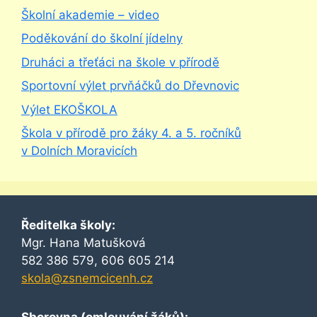
Školní akademie – video
Poděkování do školní jídelny
Druháci a třeťáci na škole v přírodě
Sportovní výlet prvňáčků do Dřevnovic
Výlet EKOŠKOLA
Škola v přírodě pro žáky 4. a 5. ročníků
v Dolních Moravicích
Ředitelka školy:
Mgr. Hana Matušková
582 386 579, 606 605 214
skola@zsnemcicenh.cz