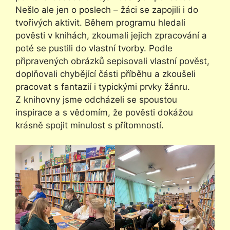
Nešlo ale jen o poslech – žáci se zapojili i do
tvořivých aktivit. Během programu hledali
pověsti v knihách, zkoumali jejich zpracování a
poté se pustili do vlastní tvorby. Podle
připravených obrázků sepisovali vlastní pověst,
doplňovali chybějící části příběhu a zkoušeli
pracovat s fantazií i typickými prvky žánru.
Z knihovny jsme odcházeli se spoustou
inspirace a s vědomím, že pověsti dokážou
krásně spojit minulost s přítomností.