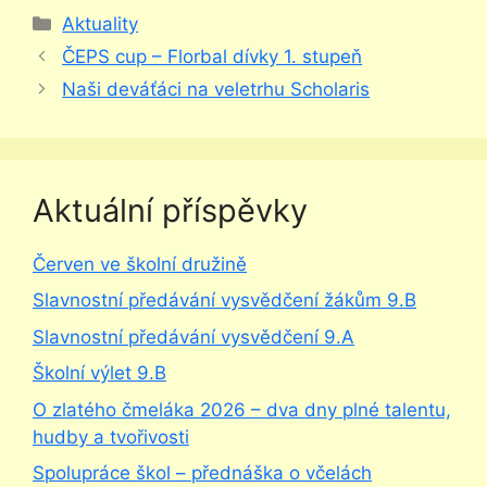
Rubriky
Aktuality
ČEPS cup – Florbal dívky 1. stupeň
Naši deváťáci na veletrhu Scholaris
Aktuální příspěvky
Červen ve školní družině
Slavnostní předávání vysvědčení žákům 9.B
Slavnostní předávání vysvědčení 9.A
Školní výlet 9.B
O zlatého čmeláka 2026 – dva dny plné talentu,
hudby a tvořivosti
Spolupráce škol – přednáška o včelách