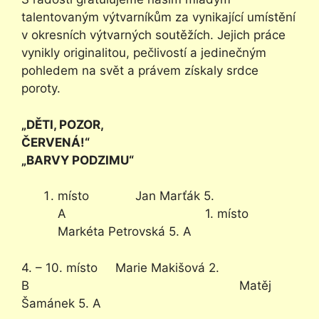
talentovaným výtvarníkům za vynikající umístění
v okresních výtvarných soutěžích. Jejich práce
vynikly originalitou, pečlivostí a jedinečným
pohledem na svět a právem získaly srdce
poroty.
„DĚTI, POZOR,
ČERVENÁ!“
„BARVY PODZIMU“
místo Jan Marťák 5.
A 1. místo
Markéta Petrovská 5. A
4. – 10. místo Marie Makišová 2.
B Matěj
Šamánek 5. A