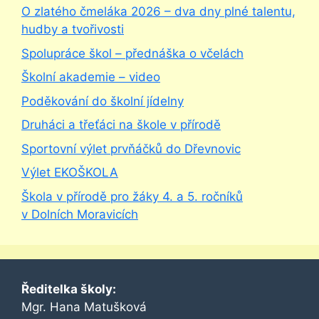
O zlatého čmeláka 2026 – dva dny plné talentu,
hudby a tvořivosti
Spolupráce škol – přednáška o včelách
Školní akademie – video
Poděkování do školní jídelny
Druháci a třeťáci na škole v přírodě
Sportovní výlet prvňáčků do Dřevnovic
Výlet EKOŠKOLA
Škola v přírodě pro žáky 4. a 5. ročníků
v Dolních Moravicích
Ředitelka školy:
Mgr. Hana Matušková