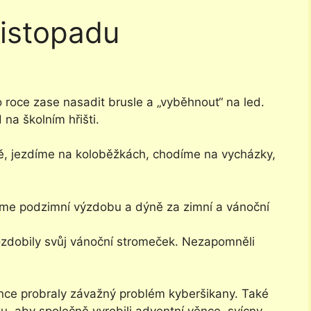
listopadu
 roce zase nasadit brusle a „vyběhnout“ na led.
 na školním hřišti.
čně, jezdíme na koloběžkách, chodíme na vycházky,
 jsme podzimní výzdobu a dýně za zimní a vánoční
ozdobily svůj vánoční stromeček. Nezapomněli
nce probraly závažný problém kyberšikany. Také