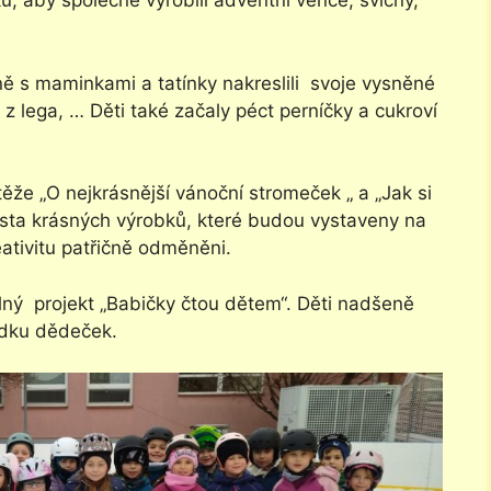
ku, aby společně vyrobili adventní věnce, svícny,
čně s maminkami a tatínky nakreslili svoje vysněné
y z lega, … Děti také začaly péct perníčky a cukroví
těže „O nejkrásnější vánoční stromeček „ a „Jak si
usta krásných výrobků, které budou vystaveny na
eativitu patřičně odměněni.
ý projekt „Babičky čtou dětem“. Děti nadšeně
hádku dědeček.