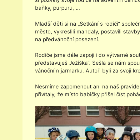
si pozvaly svoje rodiče na adventní dílnič
baňky, purpuru, …
Mladší děti si na „Setkání s rodiči“ spole
město, vykreslili mandaly, postavili stavb
na předvánoční posezení.
Rodiče jsme dále zapojili do výtvarné sou
představuješ Ježíška“. Sešla se nám spo
vánočním jarmarku. Autoři byli za svoji kr
Nesmíme zapomenout ani na náš pravideln
přivítaly, že místo babičky přišel číst po