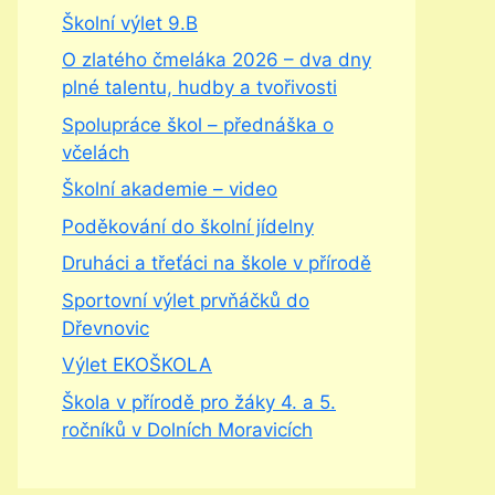
Školní výlet 9.B
O zlatého čmeláka 2026 – dva dny
plné talentu, hudby a tvořivosti
Spolupráce škol – přednáška o
včelách
Školní akademie – video
Poděkování do školní jídelny
Druháci a třeťáci na škole v přírodě
Sportovní výlet prvňáčků do
Dřevnovic
Výlet EKOŠKOLA
Škola v přírodě pro žáky 4. a 5.
ročníků v Dolních Moravicích