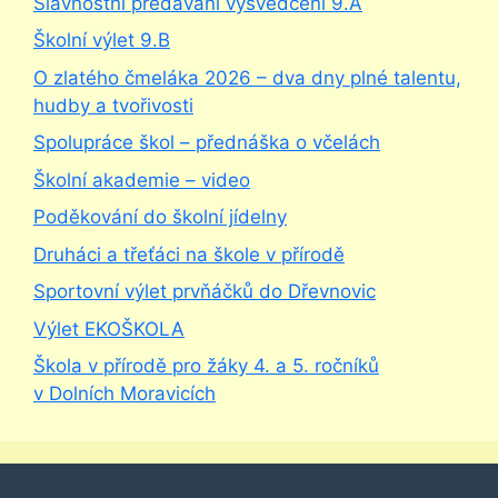
Slavnostní předávání vysvědčení 9.A
Školní výlet 9.B
O zlatého čmeláka 2026 – dva dny plné talentu,
hudby a tvořivosti
Spolupráce škol – přednáška o včelách
Školní akademie – video
Poděkování do školní jídelny
Druháci a třeťáci na škole v přírodě
Sportovní výlet prvňáčků do Dřevnovic
Výlet EKOŠKOLA
Škola v přírodě pro žáky 4. a 5. ročníků
v Dolních Moravicích