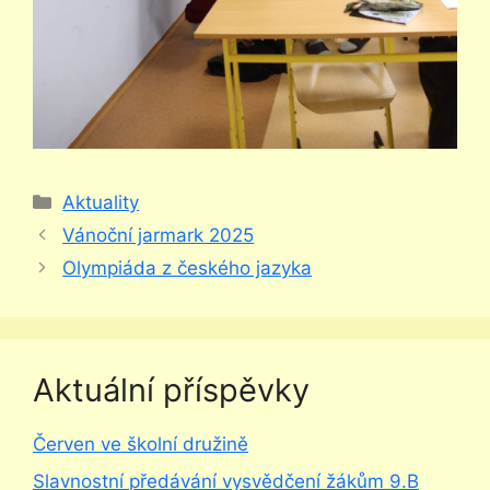
Rubriky
Aktuality
Vánoční jarmark 2025
Olympiáda z českého jazyka
Aktuální příspěvky
Červen ve školní družině
Slavnostní předávání vysvědčení žákům 9.B