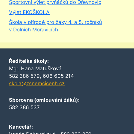
Sportovní výlet prvňáčků do Dřevnovic
Výlet EKOŠKOLA
Škola v přírodě pro žáky 4. a 5. ročníků
v Dolních Moravicích
Ředitelka školy:
Mgr. Hana Matušková
582 386 579, 606 605 214
skola@zsnemcicenh.cz
Sborovna (omlouvání žáků):
582 386 537
Kancelář: