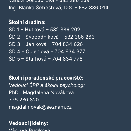
Vanda Dokoupilová - 582 386 259
Ing. Blanka Šebestová, DiS. - 582 386 014
Školní družina:
ŠD 1 – Huťková – 582 386 202
ŠD 2 – Svobodníková – 582 386 263
ŠD 3 – Janíková – 704 834 626
ŠD 4 – Oulehlová – 704 834 377
ŠD 5 – Štarhová – 704 834 778
Školní poradenské pracoviště:
Vedoucí ŠPP a školní psycholog:
PhDr. Magdalena Nováková
776 280 820
magdal.novak@seznam.cz
Vedoucí jídelny:
Václava Budíková