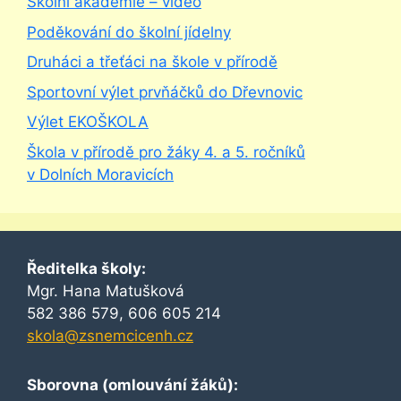
Školní akademie – video
Poděkování do školní jídelny
Druháci a třeťáci na škole v přírodě
Sportovní výlet prvňáčků do Dřevnovic
Výlet EKOŠKOLA
Škola v přírodě pro žáky 4. a 5. ročníků
v Dolních Moravicích
Ředitelka školy:
Mgr. Hana Matušková
582 386 579, 606 605 214
skola@zsnemcicenh.cz
Sborovna (omlouvání žáků):