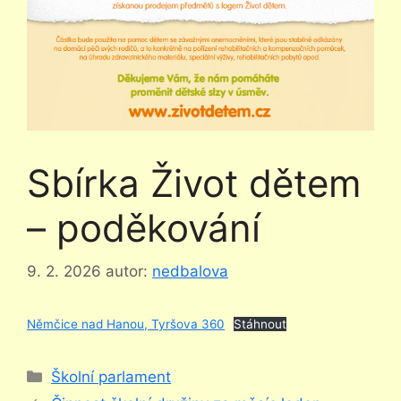
Sbírka Život dětem
– poděkování
9. 2. 2026
autor:
nedbalova
Němčice nad Hanou, Tyršova 360
Stáhnout
Rubriky
Školní parlament