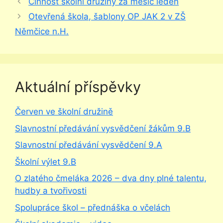
Činnost školní družiny za měsíc leden
Otevřená škola, šablony OP JAK 2 v ZŠ
Němčice n.H.
Aktuální příspěvky
Červen ve školní družině
Slavnostní předávání vysvědčení žákům 9.B
Slavnostní předávání vysvědčení 9.A
Školní výlet 9.B
O zlatého čmeláka 2026 – dva dny plné talentu,
hudby a tvořivosti
Spolupráce škol – přednáška o včelách