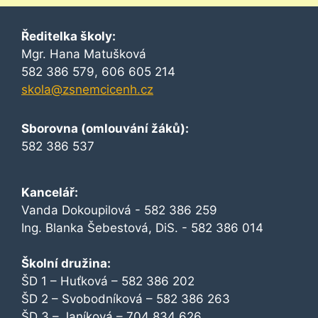
Ředitelka školy:
Mgr. Hana Matušková
582 386 579, 606 605 214
skola@zsnemcicenh.cz
Sborovna (omlouvání žáků):
582 386 537
Kancelář:
Vanda Dokoupilová - 582 386 259
Ing. Blanka Šebestová, DiS. - 582 386 014
Školní družina:
ŠD 1 – Huťková – 582 386 202
ŠD 2 – Svobodníková – 582 386 263
ŠD 3 – Janíková – 704 834 626