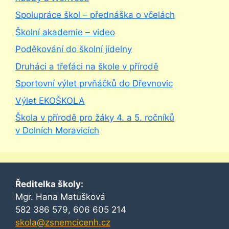
Spolupráce škol – přednáška o včelách
Školní akademie – video
Poděkování do školní jídelny
Druháci a třeťáci na škole v přírodě
Sportovní výlet prvňáčků do Dřevnovic
Výlet EKOŠKOLA
Škola v přírodě pro žáky 4. a 5. ročníků
v Dolních Moravicích
Ředitelka školy:
Mgr. Hana Matušková
582 386 579, 606 605 214
skola@zsnemcicenh.cz