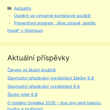
Rubriky
Aktuality
Úspěch ve výtvarné komiksové soutěži
Preventivní program „Jíme zdravě, pestře,
hravě“ v Olomouci
Aktuální příspěvky
Červen ve školní družině
Slavnostní předávání vysvědčení žákům 9.B
Slavnostní předávání vysvědčení 9.A
Školní výlet 9.B
O zlatého čmeláka 2026 – dva dny plné talentu,
hudby a tvořivosti