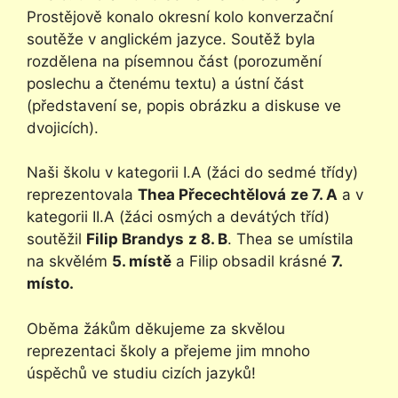
Prostějově konalo okresní kolo konverzační
soutěže v anglickém jazyce. Soutěž byla
rozdělena na písemnou část (porozumění
poslechu a čtenému textu) a ústní část
(představení se, popis obrázku a diskuse ve
dvojicích).
Naši školu v kategorii I.A (žáci do sedmé třídy)
reprezentovala
Thea Přecechtělová
ze 7. A
a v
kategorii II.A (žáci osmých a devátých tříd)
soutěžil
Filip Brandys
z 8. B
. Thea se umístila
na skvělém
5. místě
a Filip obsadil krásné
7.
místo.
Oběma žákům děkujeme za skvělou
reprezentaci školy a přejeme jim mnoho
úspěchů ve studiu cizích jazyků!