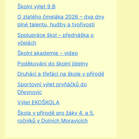
Školní výlet 9.B
O zlatého čmeláka 2026 – dva dny
plné talentu, hudby a tvořivosti
Spolupráce škol – přednáška o
včelách
Školní akademie – video
Poděkování do školní jídelny
Druháci a třeťáci na škole v přírodě
Sportovní výlet prvňáčků do
Dřevnovic
Výlet EKOŠKOLA
Škola v přírodě pro žáky 4. a 5.
ročníků v Dolních Moravicích