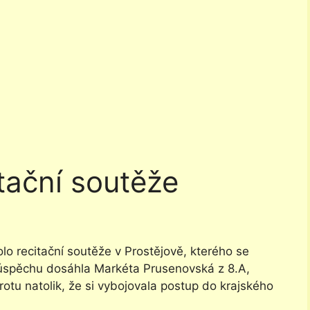
itační soutěže
o recitační soutěže v Prostějově, kterého se
o úspěchu dosáhla Markéta Prusenovská z 8.A,
tu natolik, že si vybojovala postup do krajského