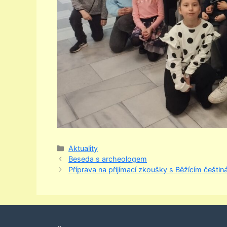
Rubriky
Aktuality
Beseda s archeologem
Příprava na přijímací zkoušky s Běžícím češti