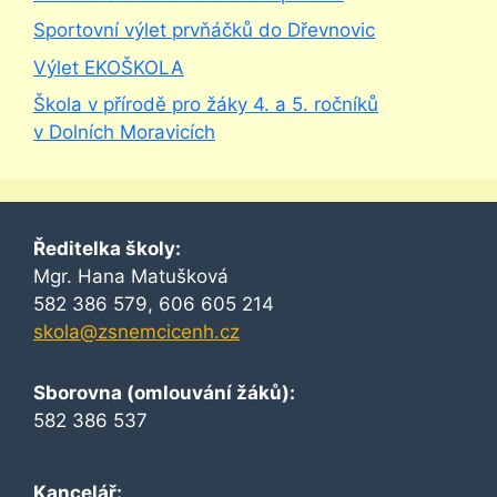
Sportovní výlet prvňáčků do Dřevnovic
Výlet EKOŠKOLA
Škola v přírodě pro žáky 4. a 5. ročníků
v Dolních Moravicích
Ředitelka školy:
Mgr. Hana Matušková
582 386 579, 606 605 214
skola@zsnemcicenh.cz
Sborovna (omlouvání žáků):
582 386 537
Kancelář: