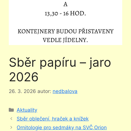
Sběr papíru – jaro
2026
26. 3. 2026
autor:
nedbalova
Rubriky
Aktuality
Sběr oblečení, hraček a knížek
Ornitologie pro sedmáky na SVČ Orion