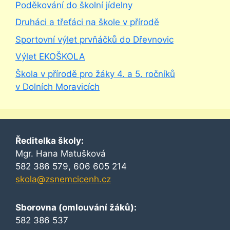
Poděkování do školní jídelny
Druháci a třeťáci na škole v přírodě
Sportovní výlet prvňáčků do Dřevnovic
Výlet EKOŠKOLA
Škola v přírodě pro žáky 4. a 5. ročníků
v Dolních Moravicích
Ředitelka školy:
Mgr. Hana Matušková
582 386 579, 606 605 214
skola@zsnemcicenh.cz
Sborovna (omlouvání žáků):
582 386 537