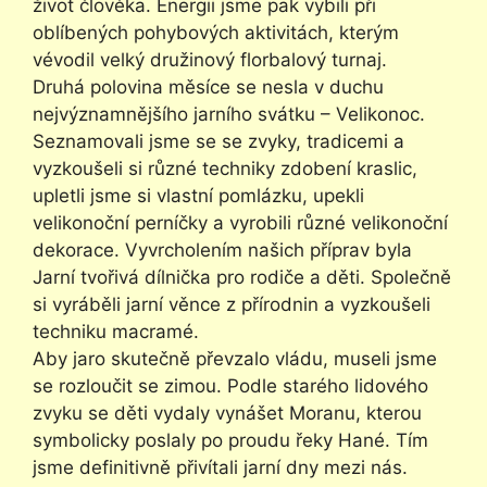
život člověka. Energii jsme pak vybili při
oblíbených pohybových aktivitách, kterým
vévodil velký družinový florbalový turnaj.
Druhá polovina měsíce se nesla v duchu
nejvýznamnějšího jarního svátku – Velikonoc.
Seznamovali jsme se se zvyky, tradicemi a
vyzkoušeli si různé techniky zdobení kraslic,
upletli jsme si vlastní pomlázku, upekli
velikonoční perníčky a vyrobili různé velikonoční
dekorace. Vyvrcholením našich příprav byla
Jarní tvořivá dílnička pro rodiče a děti. Společně
si vyráběli jarní věnce z přírodnin a vyzkoušeli
techniku macramé.
Aby jaro skutečně převzalo vládu, museli jsme
se rozloučit se zimou. Podle starého lidového
zvyku se děti vydaly vynášet Moranu, kterou
symbolicky poslaly po proudu řeky Hané. Tím
jsme definitivně přivítali jarní dny mezi nás.