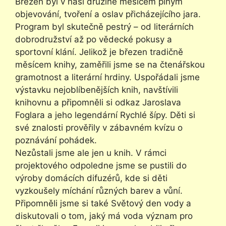
Březen byl v naší družině měsícem plným
objevování, tvoření a oslav přicházejícího jara.
Program byl skutečně pestrý – od literárních
dobrodružství až po vědecké pokusy a
sportovní klání. Jelikož je březen tradičně
měsícem knihy, zaměřili jsme se na čtenářskou
gramotnost a literární hrdiny. Uspořádali jsme
výstavku nejoblíbenějších knih, navštívili
knihovnu a připomněli si odkaz Jaroslava
Foglara a jeho legendární Rychlé šípy. Děti si
své znalosti prověřily v zábavném kvízu o
poznávání pohádek.
Nezůstali jsme ale jen u knih. V rámci
projektového odpoledne jsme se pustili do
výroby domácích difuzérů, kde si děti
vyzkoušely míchání různých barev a vůní.
Připomněli jsme si také Světový den vody a
diskutovali o tom, jaký má voda význam pro