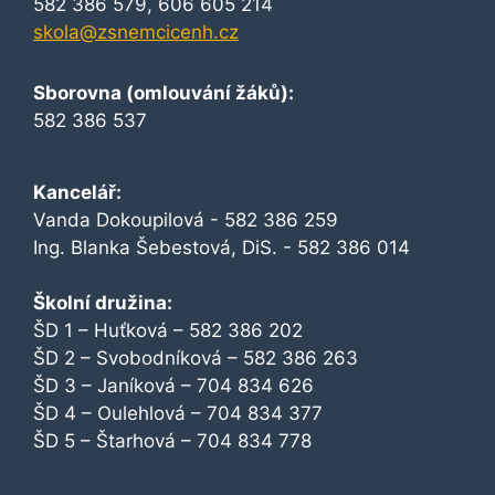
582 386 579, 606 605 214
skola@zsnemcicenh.cz
Sborovna (omlouvání žáků):
582 386 537
Kancelář:
Vanda Dokoupilová - 582 386 259
Ing. Blanka Šebestová, DiS. - 582 386 014
Školní družina:
ŠD 1 – Huťková – 582 386 202
ŠD 2 – Svobodníková – 582 386 263
ŠD 3 – Janíková – 704 834 626
ŠD 4 – Oulehlová – 704 834 377
ŠD 5 – Štarhová – 704 834 778