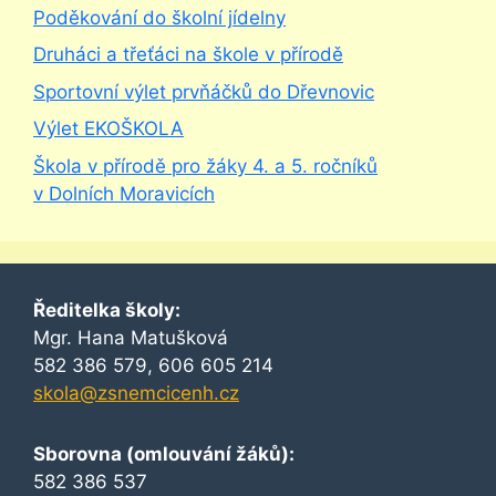
Poděkování do školní jídelny
Druháci a třeťáci na škole v přírodě
Sportovní výlet prvňáčků do Dřevnovic
Výlet EKOŠKOLA
Škola v přírodě pro žáky 4. a 5. ročníků
v Dolních Moravicích
Ředitelka školy:
Mgr. Hana Matušková
582 386 579, 606 605 214
skola@zsnemcicenh.cz
Sborovna (omlouvání žáků):
582 386 537