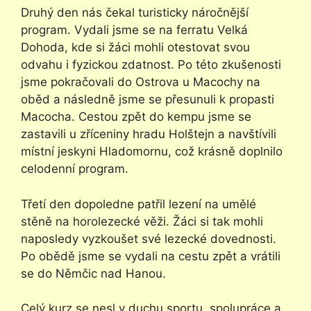
Druhý den nás čekal turisticky náročnější
program. Vydali jsme se na ferratu Velká
Dohoda, kde si žáci mohli otestovat svou
odvahu i fyzickou zdatnost. Po této zkušenosti
jsme pokračovali do Ostrova u Macochy na
oběd a následně jsme se přesunuli k propasti
Macocha. Cestou zpět do kempu jsme se
zastavili u zříceniny hradu Holštejn a navštívili
místní jeskyni Hladomornu, což krásně doplnilo
celodenní program.
Třetí den dopoledne patřil lezení na umělé
stěně na horolezecké věži. Žáci si tak mohli
naposledy vyzkoušet své lezecké dovednosti.
Po obědě jsme se vydali na cestu zpět a vrátili
se do Němčic nad Hanou.
Celý kurz se nesl v duchu sportu, spolupráce a