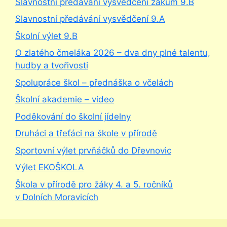
Slavnostní předávání vysvědčení žákům 9.B
Slavnostní předávání vysvědčení 9.A
Školní výlet 9.B
O zlatého čmeláka 2026 – dva dny plné talentu,
hudby a tvořivosti
Spolupráce škol – přednáška o včelách
Školní akademie – video
Poděkování do školní jídelny
Druháci a třeťáci na škole v přírodě
Sportovní výlet prvňáčků do Dřevnovic
Výlet EKOŠKOLA
Škola v přírodě pro žáky 4. a 5. ročníků
v Dolních Moravicích