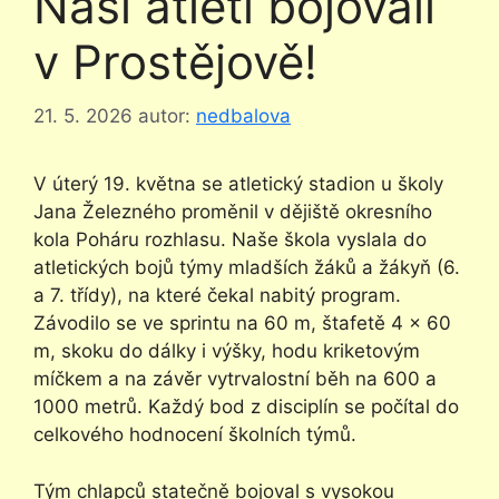
Naši atleti bojovali
v Prostějově!
21. 5. 2026
autor:
nedbalova
V úterý 19. května se atletický stadion u školy
Jana Železného proměnil v dějiště okresního
kola Poháru rozhlasu. Naše škola vyslala do
atletických bojů týmy mladších žáků a žákyň (6.
a 7. třídy), na které čekal nabitý program.
Závodilo se ve sprintu na 60 m, štafetě 4 x 60
m, skoku do dálky i výšky, hodu kriketovým
míčkem a na závěr vytrvalostní běh na 600 a
1000 metrů. Každý bod z disciplín se počítal do
celkového hodnocení školních týmů.
Tým chlapců statečně bojoval s vysokou