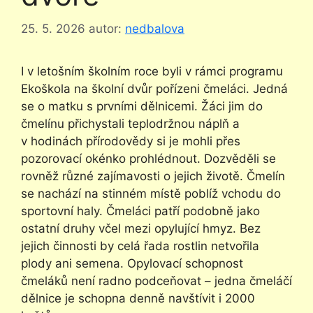
25. 5. 2026
autor:
nedbalova
I v letošním školním roce byli v rámci programu
Ekoškola na školní dvůr pořízeni čmeláci. Jedná
se o matku s prvními dělnicemi. Žáci jim do
čmelínu přichystali teplodržnou náplň a
v hodinách přírodovědy si je mohli přes
pozorovací okénko prohlédnout. Dozvěděli se
rovněž různé zajímavosti o jejich životě. Čmelín
se nachází na stinném místě poblíž vchodu do
sportovní haly. Čmeláci patří podobně jako
ostatní druhy včel mezi opylující hmyz. Bez
jejich činnosti by celá řada rostlin netvořila
plody ani semena. Opylovací schopnost
čmeláků není radno podceňovat – jedna čmeláčí
dělnice je schopna denně navštívit i 2000