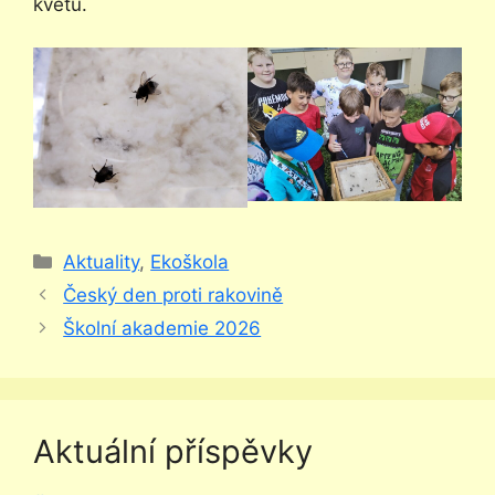
květů.
Rubriky
Aktuality
,
Ekoškola
Český den proti rakovině
Školní akademie 2026
Aktuální příspěvky