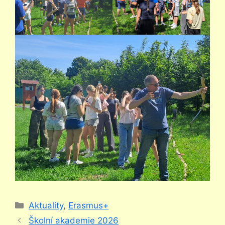
Rubriky
Aktuality
,
Erasmus+
Školní akademie 2026