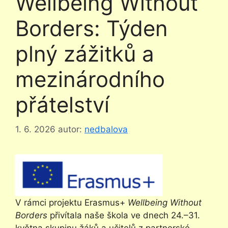
Wellbeing Without
Borders: Týden
plný zážitků a
mezinárodního
přátelství
1. 6. 2026
autor:
nedbalova
V rámci projektu Erasmus+
Wellbeing Without
Borders
přivítala naše škola ve dnech 24.–31.