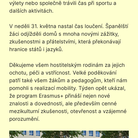
výlety nebo společně trávili čas při sportu a
dalších aktivitách.
V neděli 31. května nastal čas loučení. Španělští
žáci odjížděli domů s mnoha novými zážitky,
zkušenostmi a přátelstvími, která překonávají
hranice států i jazyků.
Děkujeme všem hostitelským rodinám za jejich
ochotu, péči a vstřícnost. Velké poděkování
patří také všem žákům a pedagogům, kteří nám
pomohli s realizací mobility. Týden opět ukázal,
že program Erasmus+ přináší nejen nové
znalosti a dovednosti, ale především cenné
mezikulturní zkušenosti, otevřenost a vzájemné
porozumění.