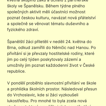
května skupinu žáků a učitelů z partnerské
školy ve Španělsku. Během týdne plného
společných aktivit měli účastníci možnost
poznat českou kulturu, navázat nová přátelství
a společně se věnovat tématu duševního a
fyzického zdraví.
Španělští žáci přiletěli v neděli 24. května do
Brna, odkud zamířili do Němčic nad Hanou. Po
přivítání si je převzaly hostitelské rodiny, které
jim po celý týden poskytovaly zázemí a
umožnily jim poznat každodenní život v České
republice.
V pondělí proběhlo slavnostní přivítání ve škole
a prohlídka školních prostor. Následoval přesun
do Vrchoslavic, kde si žáci vyzkoušeli
lukostřelbu. Pro mnohé to byla zcela nová