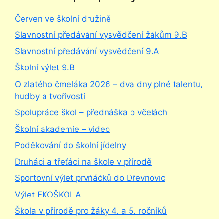
Červen ve školní družině
Slavnostní předávání vysvědčení žákům 9.B
Slavnostní předávání vysvědčení 9.A
Školní výlet 9.B
O zlatého čmeláka 2026 – dva dny plné talentu,
hudby a tvořivosti
Spolupráce škol – přednáška o včelách
Školní akademie – video
Poděkování do školní jídelny
Druháci a třeťáci na škole v přírodě
Sportovní výlet prvňáčků do Dřevnovic
Výlet EKOŠKOLA
Škola v přírodě pro žáky 4. a 5. ročníků