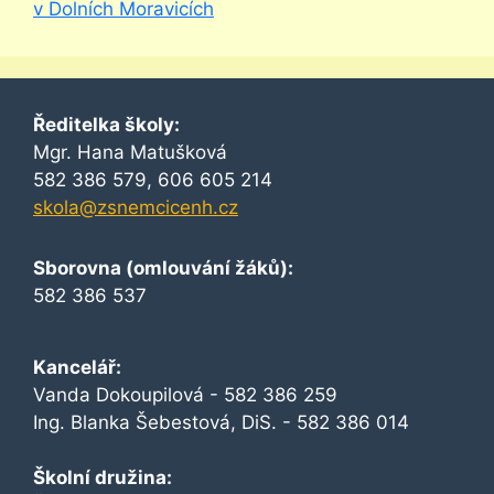
v Dolních Moravicích
Ředitelka školy:
Mgr. Hana Matušková
582 386 579, 606 605 214
skola@zsnemcicenh.cz
Sborovna (omlouvání žáků):
582 386 537
Kancelář:
Vanda Dokoupilová - 582 386 259
Ing. Blanka Šebestová, DiS. - 582 386 014
Školní družina: