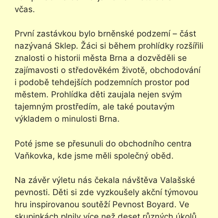
včas.
První zastávkou bylo brněnské podzemí – část
nazývaná Sklep. Žáci si během prohlídky rozšířili
znalosti o historii města Brna a dozvěděli se
zajímavosti o středověkém životě, obchodování
i podobě tehdejších podzemních prostor pod
městem. Prohlídka děti zaujala nejen svým
tajemným prostředím, ale také poutavým
výkladem o minulosti Brna.
Poté jsme se přesunuli do obchodního centra
Vaňkovka, kde jsme měli společný oběd.
Na závěr výletu nás čekala návštěva Valašské
pevnosti. Děti si zde vyzkoušely akční týmovou
hru inspirovanou soutěží Pevnost Boyard. Ve
skupinkách plnily více než deset různých úkolů