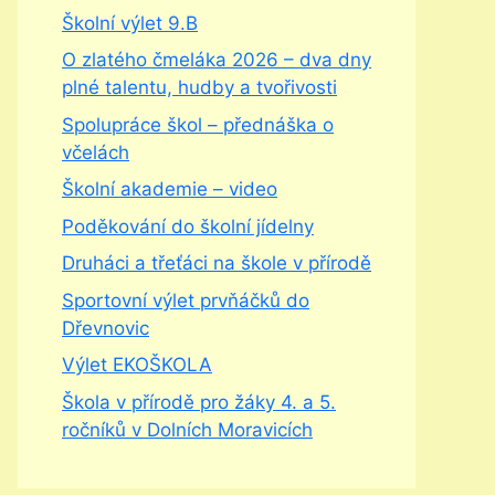
Školní výlet 9.B
O zlatého čmeláka 2026 – dva dny
plné talentu, hudby a tvořivosti
Spolupráce škol – přednáška o
včelách
Školní akademie – video
Poděkování do školní jídelny
Druháci a třeťáci na škole v přírodě
Sportovní výlet prvňáčků do
Dřevnovic
Výlet EKOŠKOLA
Škola v přírodě pro žáky 4. a 5.
ročníků v Dolních Moravicích