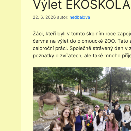
Výlet EKOŠKOLA
22. 6. 2026
autor:
nedbalova
Žáci, kteří byli v tomto školním roce zap
června na výlet do olomoucké ZOO. Tato 
celoroční práci. Společně strávený den v 
poznatky o zvířatech, ale také mnoho pří