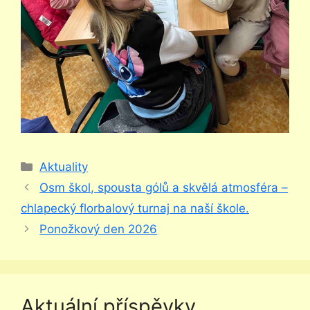
Rubriky
Aktuality
Osm škol, spousta gólů a skvělá atmosféra –
chlapecký florbalový turnaj na naší škole.
Ponožkový den 2026
Aktuální příspěvky