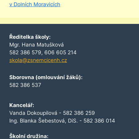
v Dolních Moravicích
Ředitelka školy:
Mgr. Hana Matušková
582 386 579, 606 605 214
skola@zsnemcicenh.cz
Sborovna (omlouvání žáků):
582 386 537
Kancelář:
Vanda Dokoupilová - 582 386 259
Ing. Blanka Šebestová, DiS. - 582 386 014
Školní družina: