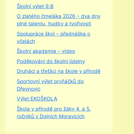
Školní výlet 9.B
O zlatého čmeláka 2026 – dva dny
plné talentu, hudby a tvořivosti
Spolupráce škol – přednáška o
včelách
Školní akademie – video
Poděkování do školní jídelny
Druháci a třeťáci na škole v přírodě
Sportovní výlet prvňáčků do
Dřevnovic
Výlet EKOŠKOLA
Škola v přírodě pro žáky 4. a 5.
ročníků v Dolních Moravicích