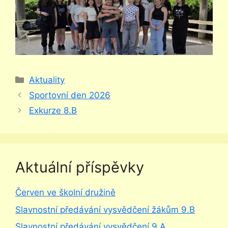
Rubriky
Aktuality
Sportovní den 2026
Exkurze 8.B
Aktuální příspěvky
Červen ve školní družině
Slavnostní předávání vysvědčení žákům 9.B
Slavnostní předávání vysvědčení 9.A