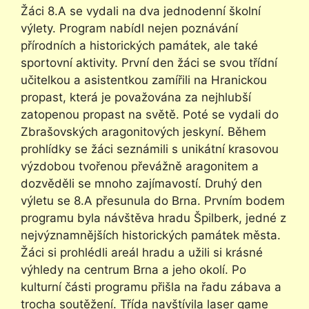
Žáci 8.A se vydali na dva jednodenní školní
výlety. Program nabídl nejen poznávání
přírodních a historických památek, ale také
sportovní aktivity. První den žáci se svou třídní
učitelkou a asistentkou zamířili na Hranickou
propast, která je považována za nejhlubší
zatopenou propast na světě. Poté se vydali do
Zbrašovských aragonitových jeskyní. Během
prohlídky se žáci seznámili s unikátní krasovou
výzdobou tvořenou převážně aragonitem a
dozvěděli se mnoho zajímavostí. Druhý den
výletu se 8.A přesunula do Brna. Prvním bodem
programu byla návštěva hradu Špilberk, jedné z
nejvýznamnějších historických památek města.
Žáci si prohlédli areál hradu a užili si krásné
výhledy na centrum Brna a jeho okolí. Po
kulturní části programu přišla na řadu zábava a
trocha soutěžení. Třída navštívila laser game