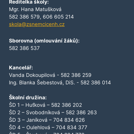
Ředitelka školy:
Mgr. Hana Matušková
582 386 579, 606 605 214
skola@zsnemcicenh.cz
Sborovna (omlouvání žáků):
582 386 537
Kancelář:
Vanda Dokoupilová - 582 386 259
Ing. Blanka Šebestová, DiS. - 582 386 014
Školní družina:
ŠD 1 – Huťková – 582 386 202
ŠD 2 – Svobodníková – 582 386 263
ŠD 3 – Janíková – 704 834 626
ŠD 4 – Oulehlová – 704 834 377