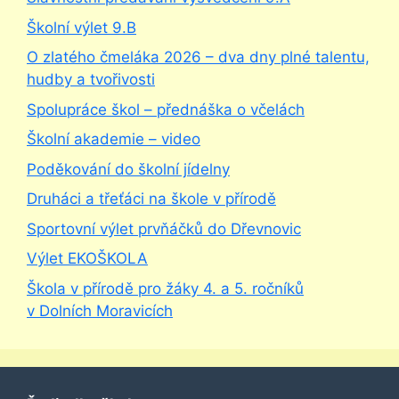
Školní výlet 9.B
O zlatého čmeláka 2026 – dva dny plné talentu,
hudby a tvořivosti
Spolupráce škol – přednáška o včelách
Školní akademie – video
Poděkování do školní jídelny
Druháci a třeťáci na škole v přírodě
Sportovní výlet prvňáčků do Dřevnovic
Výlet EKOŠKOLA
Škola v přírodě pro žáky 4. a 5. ročníků
v Dolních Moravicích