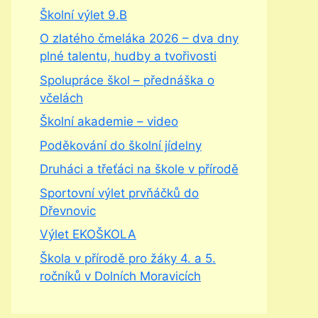
Školní výlet 9.B
O zlatého čmeláka 2026 – dva dny
plné talentu, hudby a tvořivosti
Spolupráce škol – přednáška o
včelách
Školní akademie – video
Poděkování do školní jídelny
Druháci a třeťáci na škole v přírodě
Sportovní výlet prvňáčků do
Dřevnovic
Výlet EKOŠKOLA
Škola v přírodě pro žáky 4. a 5.
ročníků v Dolních Moravicích