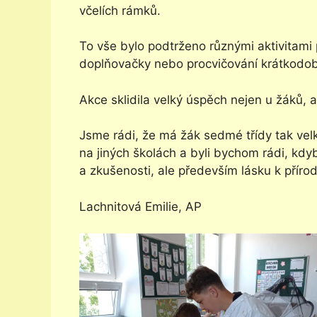
včelích rámků.
To vše bylo podtrženo různými aktivitami p
doplňovačky nebo procvičování krátkodo
Akce sklidila velký úspěch nejen u žáků, al
Jsme rádi, že má žák sedmé třídy tak vel
na jiných školách a byli bychom rádi, kdy
a zkušenosti, ale především lásku k příro
Lachnitová Emilie, AP