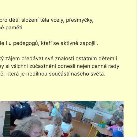
ro děti: složení těla včely, přesmyčky,
bé paměti.
e i u pedagogů, kteří se aktivně zapojili.
ký zájem předávat své znalosti ostatním dětem i
by si všichni zúčastnění odnesli nejen cenné rady
dě, která je nedílnou součástí našeho světa.