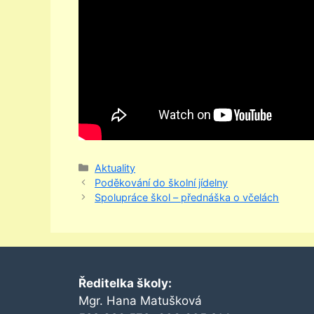
Rubriky
Aktuality
Poděkování do školní jídelny
Spolupráce škol – přednáška o včelách
Ředitelka školy:
Mgr. Hana Matušková