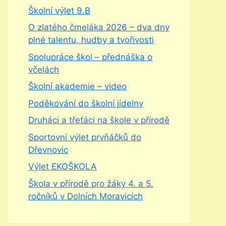
Školní výlet 9.B
O zlatého čmeláka 2026 – dva dny
plné talentu, hudby a tvořivosti
Spolupráce škol – přednáška o
včelách
Školní akademie – video
Poděkování do školní jídelny
Druháci a třeťáci na škole v přírodě
Sportovní výlet prvňáčků do
Dřevnovic
Výlet EKOŠKOLA
Škola v přírodě pro žáky 4. a 5.
ročníků v Dolních Moravicích