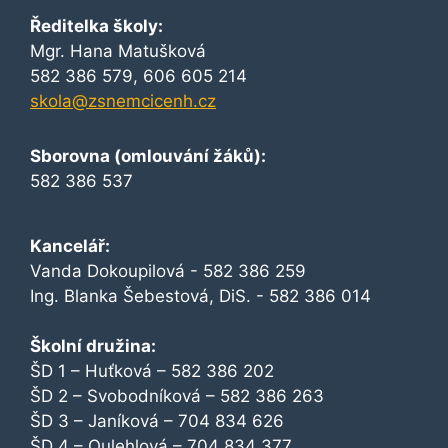
Ředitelka školy:
Mgr. Hana Matušková
582 386 579, 606 605 214
skola@zsnemcicenh.cz
Sborovna (omlouvání žáků):
582 386 537
Kancelář:
Vanda Dokoupilová - 582 386 259
Ing. Blanka Šebestová, DiS. - 582 386 014
Školní družina:
ŠD 1 – Huťková – 582 386 202
ŠD 2 – Svobodníková – 582 386 263
ŠD 3 – Janíková – 704 834 626
ŠD 4 – Oulehlová – 704 834 377